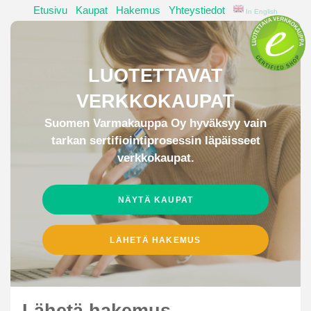
Etusivu
|
Kaupat
|
Hakemus
|
Yhteystiedot
|
In English
LUOTETTAVAT
VERKKOKAUPAT
Suomen Varmakauppa Oy hyväksyy vain
tarkan sertifiointiprosessin läpäisseet
verkkokaupat.
NÄYTÄ KAUPAT
LÄHETÄ HAKEMUS