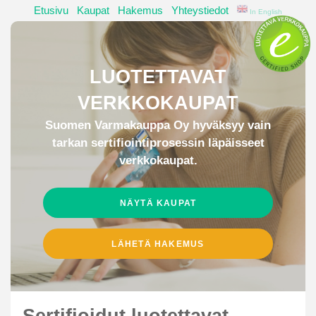
Etusivu
|
Kaupat
|
Hakemus
|
Yhteystiedot
|
In English
LUOTETTAVAT
VERKKOKAUPAT
Suomen Varmakauppa Oy hyväksyy vain
tarkan sertifiointiprosessin läpäisseet
verkkokaupat.
NÄYTÄ KAUPAT
LÄHETÄ HAKEMUS