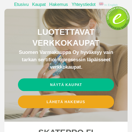
Etusivu
|
Kaupat
|
Hakemus
|
Yhteystiedot
|
In English
LUOTETTAVAT
VERKKOKAUPAT
Suomen Varmakauppa Oy hyväksyy vain
tarkan sertifiointiprosessin läpäisseet
verkkokaupat.
NÄYTÄ KAUPAT
LÄHETÄ HAKEMUS