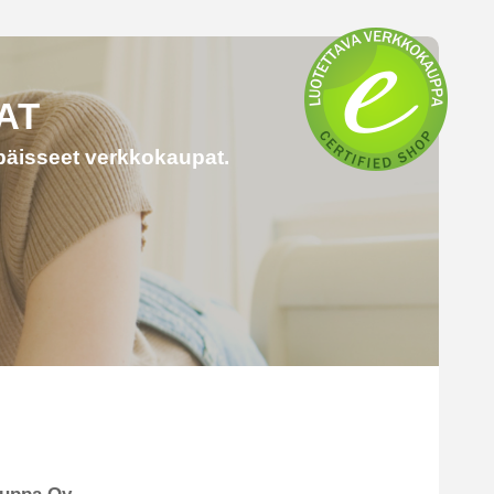
AT
päisseet verkkokaupat.