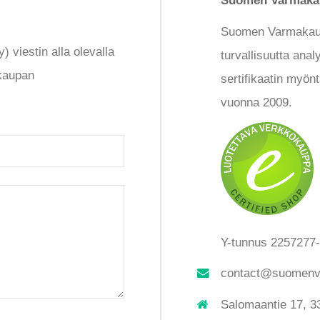
Suomen Varmaka
Suomen Varmakau
 viestin alla olevalla
turvallisuutta ana
okaupan
sertifikaatin myö
vuonna 2009.
Y-tunnus 2257277
contact@suomenv
Salomaantie 17, 3