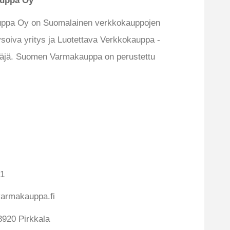
uppa Oy
ppa Oy on Suomalainen verkkokauppojen
lysoiva yritys ja Luotettava Verkkokauppa -
ntäjä. Suomen Varmakauppa on perustettu
-1
armakauppa.fi
3920 Pirkkala