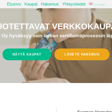
Etusivu
|
Kaupat
|
Hakemus
|
Yhteystiedot
|
In English
UOTETTAVAT VERKKOKAUP
 hyväksyy vain tarkan sertifiointiprosessin lä
NÄYTÄ KAUPAT
LÄHETÄ HAKEMUS